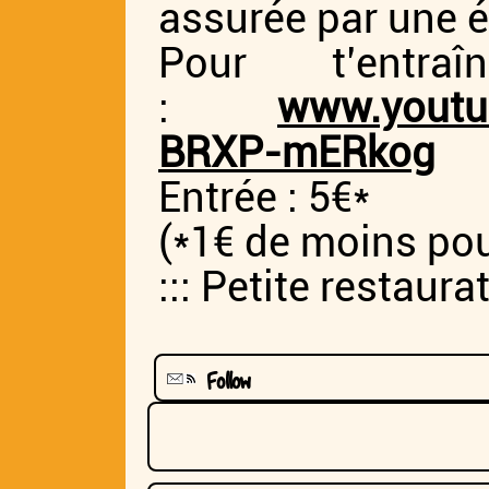
assurée par une é
Pour t’entr
:
www.youtu
BRXP-mERkog
Entrée : 5€*
(*1€ de moins pour
::: Petite restaura
Follow