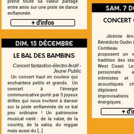
prend toute sa valeur partagé
sam.
entre amis sur une piste de dance
enflammée.
CONCERT 
+ d'infos
Jérémie Arnal
dim. 15 décembre
Bénédicte Oudin (
Combeau (c
proposent un 
LE BAL DES BAMBINS
tradition des st
Concert fantastico-électro-festif -
West Coast. Le
Jeune Public
personnels 
Un concert haut en couleur qui
intimistes et
enchantera petits et grands. Un
acoustiques c
concert à l’énergie
déploient
communicative porté par 3 joyeux
improvisation
drilles qui nous invitent à danser
énergiques .
sur la piste enflammée de ce bal
+ d'
peu ordinaire ! Un patrimoine
musical varié : de la valse, de la
country, de la salsa, du reggae
mais aussi du […]