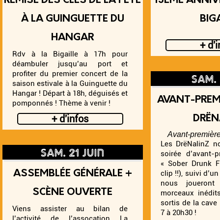
REMISE DES CLÉS DE LA FÊTE
13ÈME ANNIV
À LA GUINGUETTE DU
BIG
HANGAR
+ d'
Rdv à la Bigaille à 17h pour
déambuler jusqu’au port et
profiter du premier concert de la
saison estivale à la Guinguette du
Hangar ! Départ à 18h, déguisés et
AVANT-PREMI
pomponnés ! Thème à venir !
+ d'infos
DRËN
Avant-première
Les DrëNalinZ n
sam. 21 juin
soirée d’avant-p
« Sober Drunk Fl
ASSEMBLÉE GÉNÉRALE +
clip !!), suivi d’
nous joueront 
SCÈNE OUVERTE
morceaux inédits
sortis de la cave
Viens assister au bilan de
7 à 20h30 !
l’activité de l’assocation La