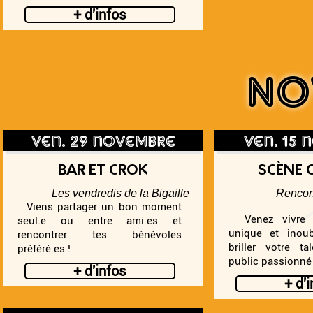
+ d'infos
No
ven. 29 novembre
ven. 15
BAR ET CROK
SCÈNE 
Les vendredis de la Bigaille
Rencon
Viens partager un bon moment
Venez vivre u
seul.e ou entre ami.es et
unique et inoubl
rencontrer tes bénévoles
briller votre t
préféré.es !
public passionné 
+ d'infos
+ d'