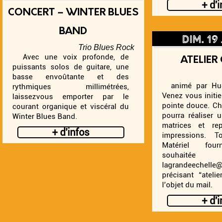
+ d'
CONCERT – WINTER BLUES
BAND
dim. 19
Trio Blues Rock
Avec une voix profonde, de
ATELIER
puissants solos de guitare, une
basse envoûtante et des
animé par Hug
rythmiques millimétrées,
Venez vous initie
laissezvous emporter par le
pointe douce. Ch
courant organique et viscéral du
pourra réaliser 
Winter Blues Band.
matrices et re
+ d'infos
impressions. 
Matériel four
souha
lagrandeechell
précisant “ateli
l’objet du mail.
+ d'