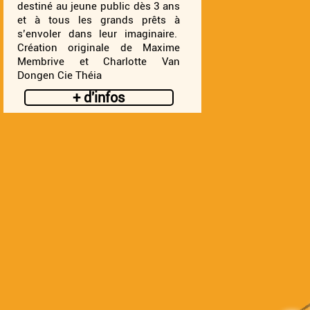
destiné au jeune public dès 3 ans
et à tous les grands prêts à
s’envoler dans leur imaginaire.
Création originale de Maxime
Membrive et Charlotte Van
Dongen Cie Théia
+ d'infos