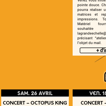
Venez vous initie
pointe douce. Ch
pourra réaliser 
matrices et re
impressions. 
Matériel four
souha
lagrandeechell
précisant “ateli
l’objet du mail.
+ d'
sam. 26 avril
ven. 1
CONCERT – OCTOPUS KING
CONCERT 