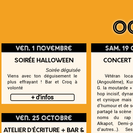
O
ven. 1 novembre
sam. 19
SOIRÉE HALLOWEEN
CONCERT
Soirée déguisée
Viens avec ton déguisement le
Vétéran loca
plus effrayant ! Bar et Croq à
(Angoulême), Kus
volonté
G. la moutarde »
hop incisif, dyna
+ d'infos
et cynique mais 
d’humour et de se
partagé la scène
ven. 25 octobre
noms du rap (
Alkapot, Demi-
d’autres…). S
ATELIER D’ÉCRITURE + BAR &