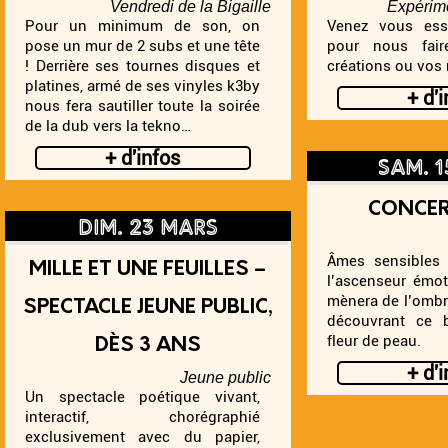
Vendredi de la Bigaille
Expérim
Pour un minimum de son, on
Venez vous ess
pose un mur de 2 subs et une tête
pour nous fair
! Derrière ses tournes disques et
créations ou vos r
platines, armé de ses vinyles k3by
+ d'
nous fera sautiller toute la soirée
de la dub vers la tekno…
sam. 
+ d'infos
CONCER
dim. 23 mars
Âmes sensibles
MILLE ET UNE FEUILLES –
l’ascenseur émot
mènera de l’ombre
SPECTACLE JEUNE PUBLIC,
découvrant ce b
fleur de peau.
DÈS 3 ANS
+ d'
Jeune public
Un spectacle poétique vivant,
interactif, chorégraphié
exclusivement avec du papier,