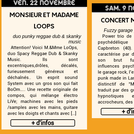
ven. 22 novembre
sam.
MONSIEUR ET MADAME
CONCERT 
LOOPS
Fuzzy garage 
Power trio de 
duo punky reggae dub & skanky
music
psychédélique
Attention! Voici M.&Mme LoOps,
Capbreton (40)
duo Spacy Reggae Dub & Skanky
caractérise par 
Music. Ils sont
son brut fu
excentriques,drôles, décalés,
influences psyc
furieusement généreux et
le garage rock, l’
déchaînés.. Un esprit sound
punk made in Lan
System avec un gros son qui fait
distinctif de 
BoOm….. Une recette originale de
traduit par des gu
compos, qui mélange électro
hypnotiques 
LiVe; machines avec les pieds
accrocheurs, des 
/samples avec les mains, guitare
+ d'
avec les doigts et chants avec […]
+ d'infos