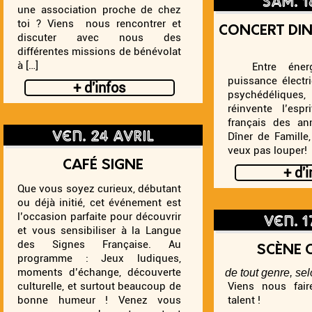
une association proche de chez
toi ? Viens nous rencontrer et
CONCERT DIN
discuter avec nous des
différentes missions de bénévolat
à […]
Entre énergi
puissance électr
+ d'infos
psychédéliques, 
réinvente l’es
français des a
ven. 24 avril
Dîner de Famille,
veux pas louper!
CAFÉ SIGNE
+ d'
Que vous soyez curieux, débutant
ou déjà initié, cet événement est
ven. 1
l’occasion parfaite pour découvrir
et vous sensibiliser à la Langue
des Signes Française. Au
SCÈNE 
programme : Jeux ludiques,
moments d’échange, découverte
de tout genre, sel
culturelle, et surtout beaucoup de
Viens nous fair
bonne humeur ! Venez vous
talent !