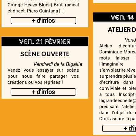
Grunge Heavy Blues) Brut, radical
et direct. Piero Quintana […]
ven. 14
+ d'infos
ATELIER 
ven. 21 février
Vendr
Atelier d’écri
Dominique Moreau
SCÈNE OUVERTE
mots laisser 
l’imagin
Vendredi de la Bigaille
Venez vous essayer sur scène
s’envoler,rire,rê
pour nous faire partager vos
surprendre plusie
créations ou vos reprises !
d’ecriture dan
conviviale et bie
+ d'infos
a tous Inscript
lagrandeechell
précisant “atelie
dans l’objet d
Crok assuré à part
+ d'