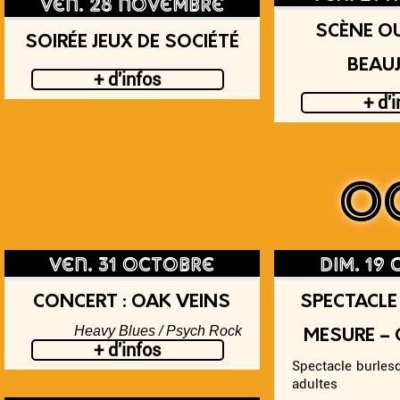
ven. 28 novembre
SCÈNE O
SOIRÉE JEUX DE SOCIÉTÉ
BEAU
+ d'infos
+ d'
O
ven. 31 octobre
dim. 19
CONCERT : OAK VEINS
SPECTACLE
Heavy Blues / Psych Rock
MESURE – 
+ d'infos
Spectacle burles
adultes