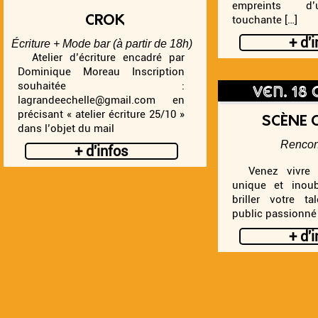
empreints d’
touchante […]
CROK
+ d'
Écriture + Mode bar (à partir de 18h)
Atelier d’écriture encadré par
Dominique Moreau Inscription
ven. 18
souhaitée :
lagrandeechelle@gmail.com en
précisant « atelier écriture 25/10 »
SCÈNE 
dans l’objet du mail
Rencon
+ d'infos
Venez vivre u
unique et inoubl
briller votre t
public passionné 
+ d'