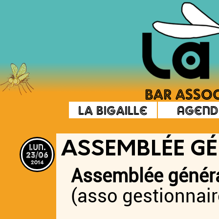
La Bigaille
Agend
lun.
ASSEMBLÉE G
23/06
2014
Assemblée général
(asso gestionnair