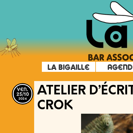
La Bigaille
Agend
ven.
ATELIER D’ÉCRI
25/10
2024
CROK