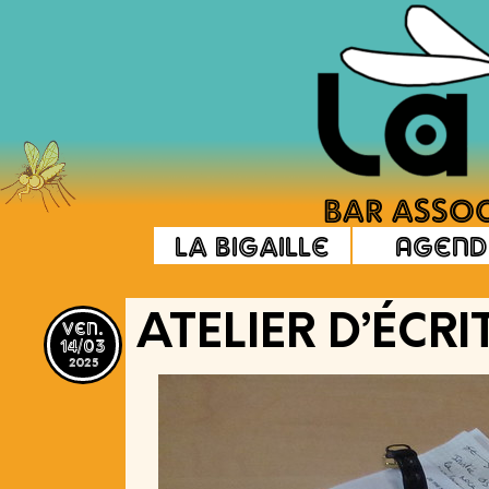
La Bigaille
Agend
ven.
ATELIER D’ÉCR
14/03
2025