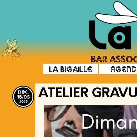
La Bigaille
Agend
dim.
ATELIER GRAV
18/05
2025