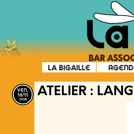
La Bigaille
Agend
ven.
ATELIER : LAN
16/11
2018