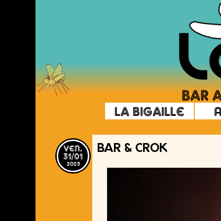
La Bigaille
ven.
BAR & CROK
31/01
2025