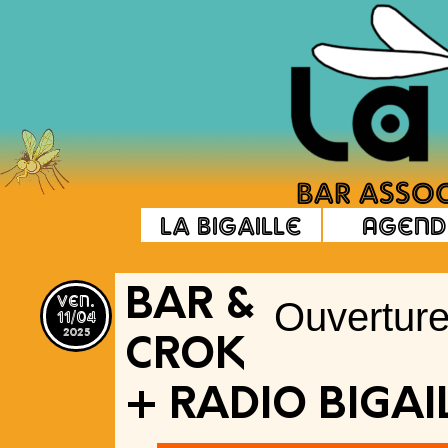
La Bigaille
Agend
ven.
BAR &
Ouverture
11/04
2025
CROK
+ RADIO BIGAI