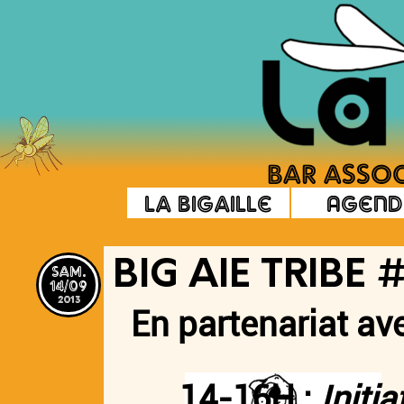
La Bigaille
Agend
sam.
BIG AIE TRIBE 
14/09
2013
En partenariat av
14-16H :
Initi