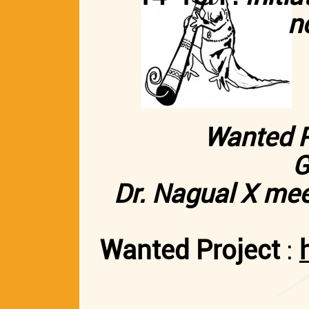
n
Wanted P
G
Dr. Nagual X mee
Wanted Project
: