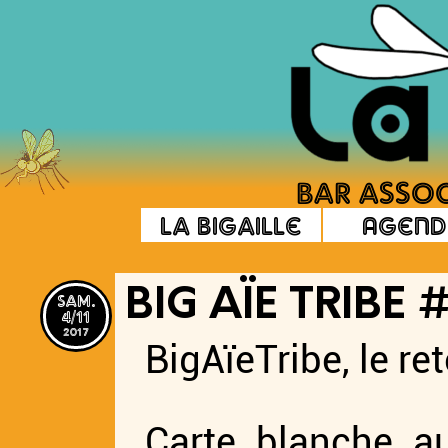
La Bigaille
Agend
sam.
BIG AÏE TRIBE 
4/11
2017
BigAïeTribe, le ret
Carte blanche au