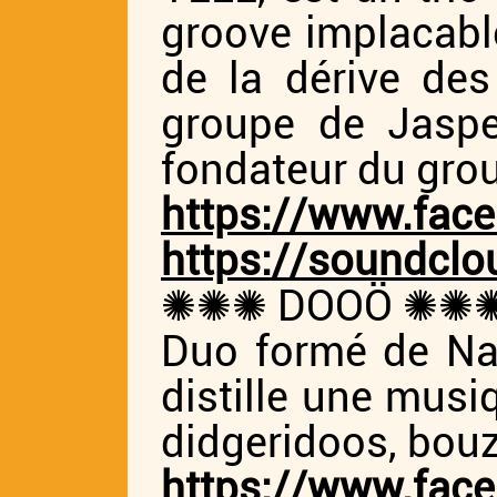
groove implacabl
de la dérive de
groupe de Jaspe
fondateur du grou
https://www.fac
https://soundcl
✺✺✺ DOOÖ ✺✺
Duo formé de Nad
distille une musi
didgeridoos, bouz
https://www.fac