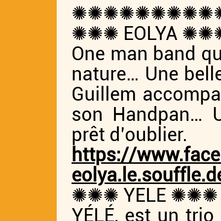
✺✺✺✺✺✺✺✺✺
✺✺✺ EOLYA ✺✺
One man band qui 
nature… Une bell
Guillem accompag
son Handpan… Un
prêt d’oublier.
https://www.fac
eolya.le.souffle.
✺✺✺ YELE ✺✺✺
YÉLÉ, est un trio