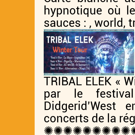
hypnotique où le
sauces : , world, tr
TRIBAL ELEK « Wi
par le festiva
Didgerid’West e
concerts de la ré
✺✺✺✺✺✺✺✺✺