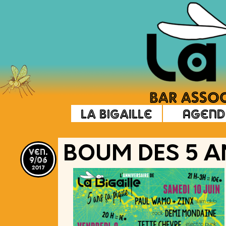
La Bigaille
Agend
ven.
BOUM DES 5 AN
9/06
2017