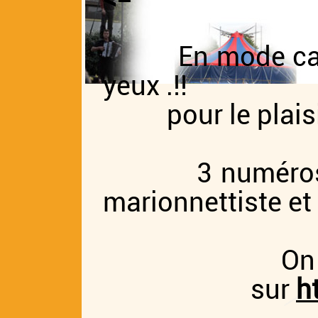
En mode cabaret
yeux .!!
pour le plaisir
3 numéros de c
marionnettiste et
On 
sur
h