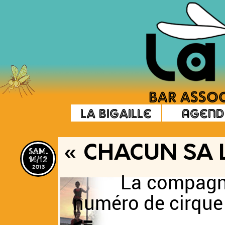
La Bigaille
Agend
sam.
« CHACUN SA 
14/12
2013
La compagn
numéro d
<=