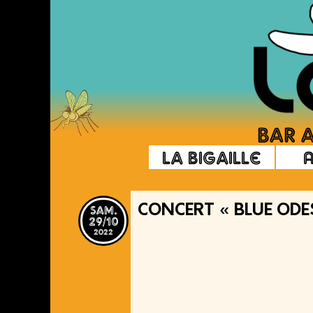
La Bigaille
sam.
CONCERT « BLUE ODE
29/10
2022