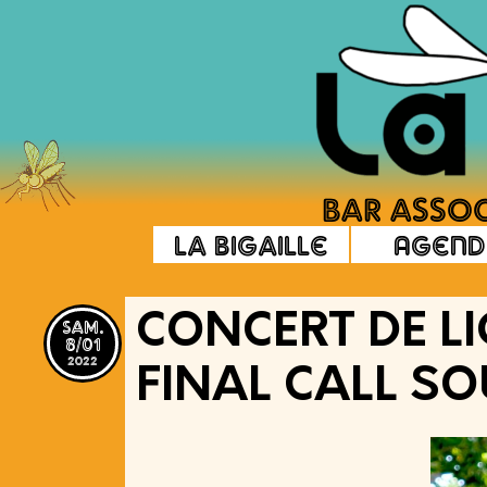
La Bigaille
Agend
sam.
CONCERT DE LI
8/01
2022
FINAL CALL S