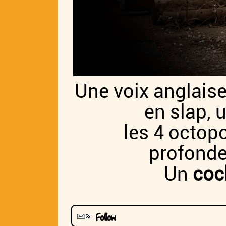
Une voix anglaise
en slap, 
les 4 octop
profondeu
Un
cock
Follow