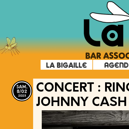
La Bigaille
Agend
sam.
CONCERT : RI
8/02
2025
JOHNNY CASH