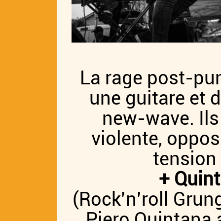
La rage post-punk
une guitare et d
new-wave. Ils
violente, oppos
tension
+ Quin
(Rock’n’roll Grung
Piero Quintana 