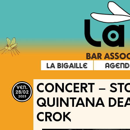
La Bigaille
Agend
ven.
CONCERT – STO
28/02
2025
QUINTANA DEA
CROK