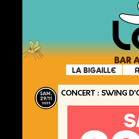
La Bigaille
sam.
CONCERT : SWING D’
29/11
2025