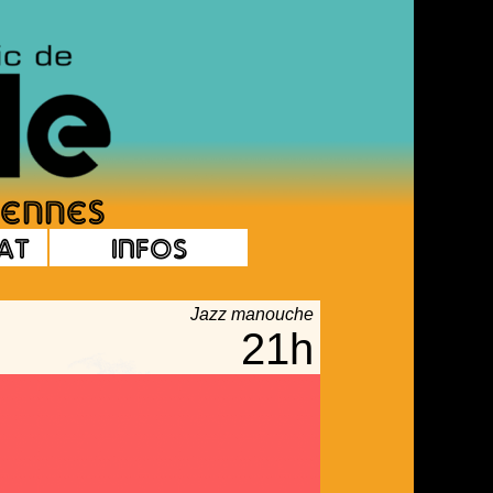
at
Infos
Jazz manouche
21h
5€ + 1€ d'adhésion a la soirée