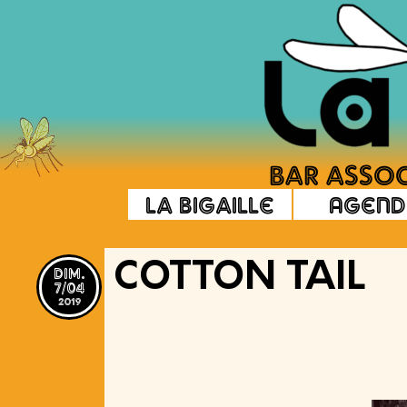
La Bigaille
Agend
dim.
COTTON TAIL
7/04
2019