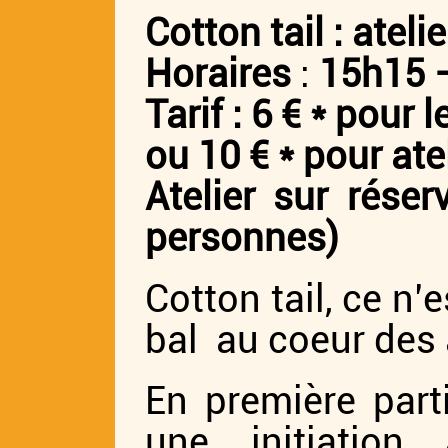
Cotton tail : atel
Horaires
:
15h15 
Tarif :
6 € * pour l
ou 10 € * pour ate
Atelier sur rése
personnes)
Cotton tail, ce n’
bal au coeur des 
En première part
une initiatio