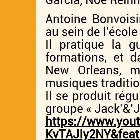
Garcia, Noé Rein
Antoine Bonvoisi
au sein de l’école
Il pratique la g
formations, et d
New Orleans, m
musiques traditio
Il se produit rég
groupe « Jack’&’J
https://www.you
KvTAJIy2NY&feat