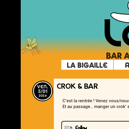
La Bigaille
ven.
CROK & BAR
5/01
2024
C’est la rentrée ! Venez vous/nous
Et au passage… manger un crok’ e
Follow