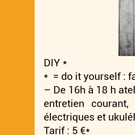
DIY *
* = do it yourself : 
– De 16h à 18 h ate
entretien courant,
électriques et ukulé
Tarif : 5 €*