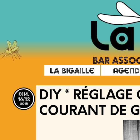
La Bigaille
Agend
dim.
DIY * RÉGLAGE
16/12
2018
COURANT DE G