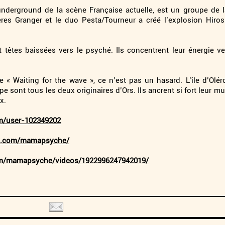
underground de la scène Française actuelle, est un groupe de l
rères Granger et le duo Pesta/Tourneur a créé l’explosion Hir
nt têtes baissées vers le psyché. Ils concentrent leur énergie
re « Waiting for the wave », ce n’est pas un hasard. L’île d’Olé
sont tous les deux originaires d’Ors. Ils ancrent si fort leur mus
x.
m/user-102349202
ok.com/mamapsyche/
om/mamapsyche/videos/1922996247942019/