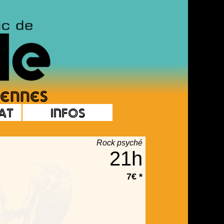
at
Infos
Rock psyché
21h
7€ *