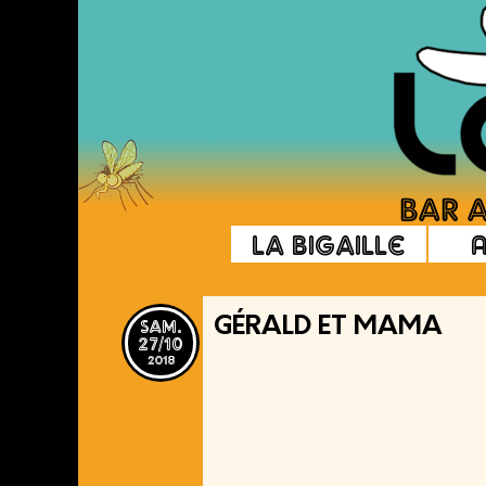
La Bigaille
sam.
GÉRALD ET MAMA
27/10
2018