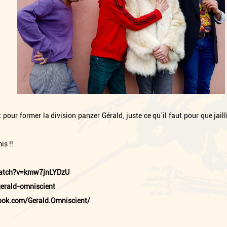
our former la division panzer Gérald, juste ce qu´il faut pour que jail
is !!
watch?v=kmw7jnLYDzU
erald-omniscient
ook.com/Gerald.Omniscient/