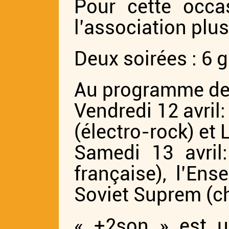
Pour cette occas
l’association plus
Deux soirées : 6 
Au programme des
Vendredi 12 avril:
(électro-rock) et 
Samedi 13 avril
française), l’En
Soviet Suprem (ch
« +2son » est u