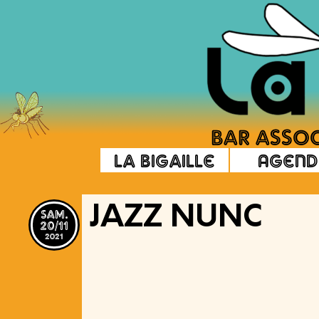
La Bigaille
Agend
sam.
JAZZ NUNC
20/11
2021