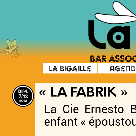
La Bigaille
Agend
dim.
« LA FABRIK »
7/12
2014
La Cie Ernesto B
enfant « époustouf