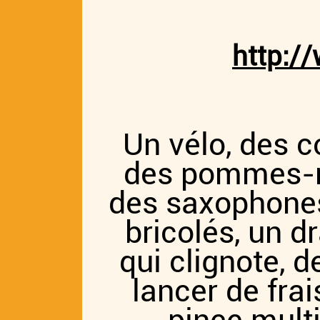
http:/
Un vélo, des c
des pommes-mo
des saxophones,
bricolés, un d
qui clignote, 
lancer de fra