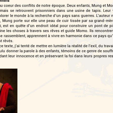
hemins
, au coeur des conflits de notre époque. Deux enfants, Mung et M
 mais se retrouvent prisonniers dans une usine de tapis. Leur 
plorer le monde à la recherche d’un pays sans guerres. L’auteur
e, Mung porte sur elle une peau de cuir tissée par sa grand-mère
i, est en quête d’un endroit idéal pour construire un pont de pi
ine les choses à travers ses rêves et guide Momo. Ils rencontr
e rassemblent, apprennent à vivre en harmonie dans ce pays qu’il
t rêvés.
e texte, j’ai tenté de mettre en lumière la réalité de l’exil, du tra
voulu donner la parole à des enfants, témoins de ce genre de sou
dant leur innocence et en préservant la foi dans leurs propres r