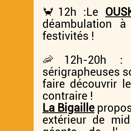
🦀12h :Le
OUS
déambulation à 
festivités !
🦐12h-20h 
sérigrapheuses so
faire découvrir 
contraire !
La Bigaille
propose
extérieur de mi