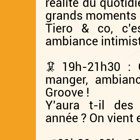
réalité du quotidi
grands moments 
Tiero & co, c’e
ambiance intimist
🦑19h-21h30 : C
manger, ambian
Groove !
Y’aura t-il de
année ? On vient e