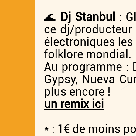
🌊
Dj Stanbul
: G
ce dj/producteur 
électroniques le
folklore mondial.
Au programme : D
Gypsy, Nueva Cu
plus encore !
un remix ici
* : 1€ de moins po