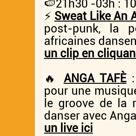
🍉21h30 -03h : 10
⚡
Sweat Like An 
post-punk, la p
africaines dansen
un clip en cliquant
🔥
ANGA TAFÈ
:
pour une musique 
le groove de la 
danser avec Anga 
un live ici