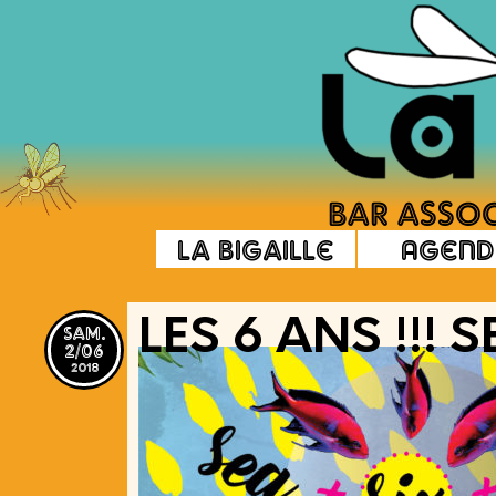
La Bigaille
Agend
sam.
LES 6 ANS !!! 
2/06
2018