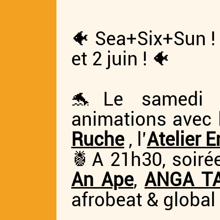
🐠 Sea+Six+Sun ! O
et 2 juin ! 🐠
🐬Le samedi dè
animations avec 
Ruche
, l’
Atelier 
🍍A 21h30, soiré
An Ape
,
ANGA T
afrobeat & global