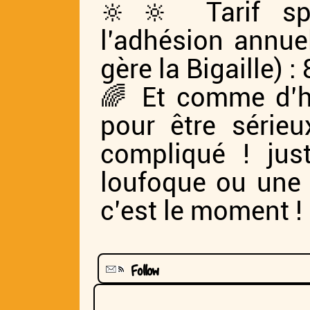
🔆🔆 Tarif spé
l’adhésion annuel
gère la Bigaille) : 
🌈 Et comme d’ha
pour être série
compliqué ! jus
loufoque ou une 
c’est le moment !
Follow