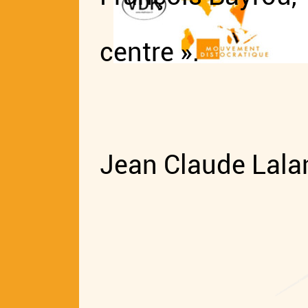
militants
centre ».
la Sauce
1ere partie
Jean Claude Lala