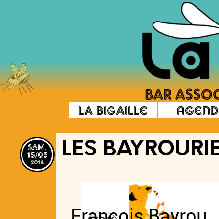
La Bigaille
Agend
sam.
LES BAYROURI
15/03
2014
“ Un group
François Bayrou,