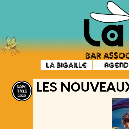
La Bigaille
Agend
sam.
LES NOUVEAUX
7/03
2020