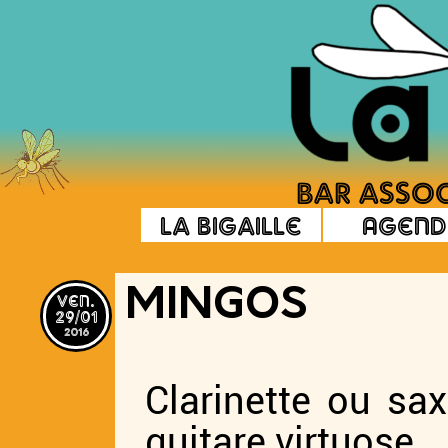
La Bigaille
Agend
ven.
MINGOS
29/01
2016
Clarinette ou s
guitare virtuose,