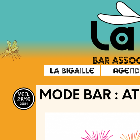
La Bigaille
Agend
ven.
MODE BAR : AT
29/10
2021