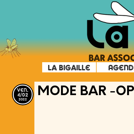
La Bigaille
Agend
ven.
MODE BAR -OP
4/02
2022