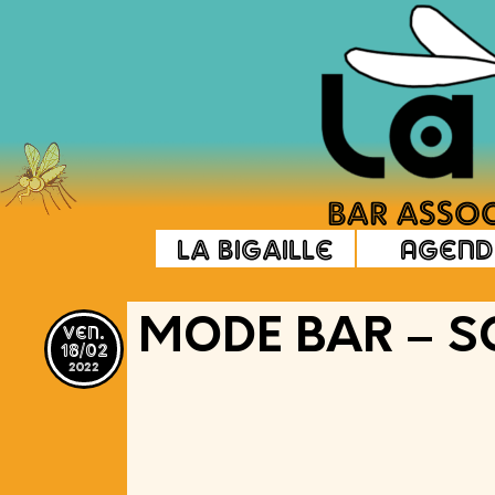
La Bigaille
Agend
ven.
MODE BAR – S
18/02
2022