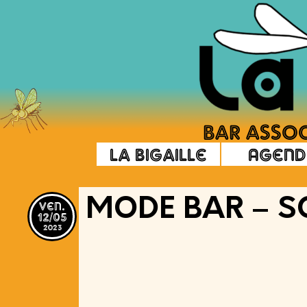
La Bigaille
Agend
ven.
MODE BAR – S
12/05
2023