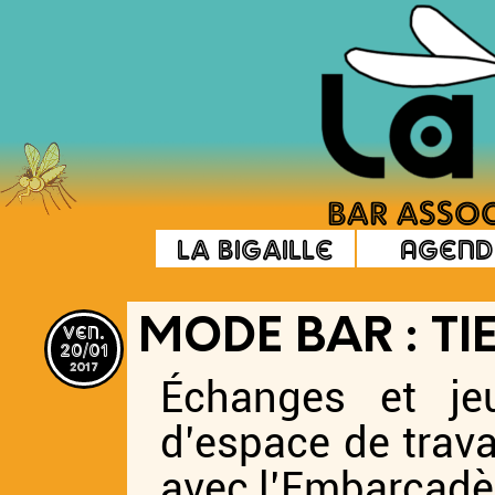
La Bigaille
Agend
ven.
MODE BAR : TI
20/01
2017
Échanges et jeu
d’espace de trava
avec l’Embarcadè