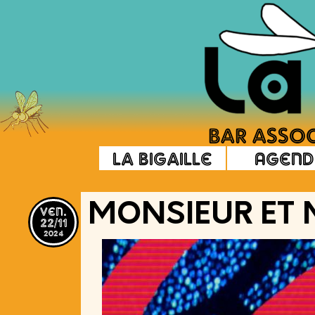
La Bigaille
Agend
ven.
MONSIEUR ET
22/11
2024