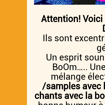
Attention! Voi
Ils sont excent
gé
Un esprit soun
BoOm….. Une 
mélange élec
/samples avec l
chants avec la b