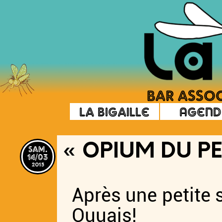
La Bigaille
Agend
sam.
« OPIUM DU PE
14/03
2015
Après une petite 
Ouuais!