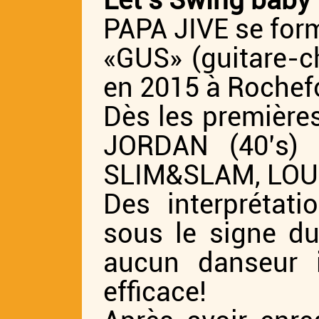
Let’s Swing baby 
PAPA JIVE se form
«GUS» (guitare-ch
en 2015 à Rochefo
Dès les premières
JORDAN (40’s) s
SLIM&SLAM, LOUI
Des interprétati
sous le signe du
aucun danseur i
efficace!