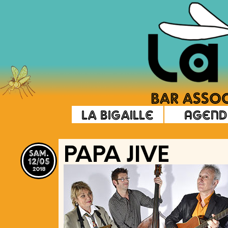
La Bigaille
Agend
sam.
PAPA JIVE
12/05
2018