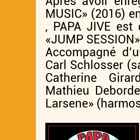
Après avoir enr
MUSIC» (2016) en
, PAPA JIVE est 
«JUMP SESSION»
Accompagné d’un
Carl Schlosser (s
Catherine Gira
Mathieu Debordes
Larsene» (harmos