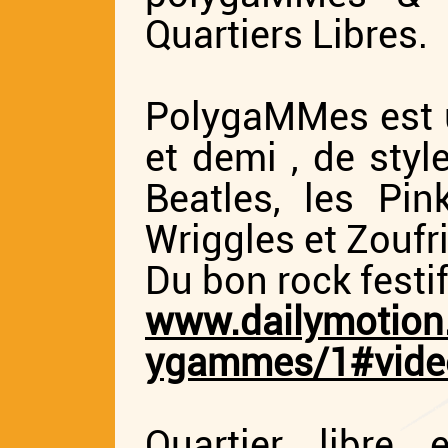
Quartiers Libres.
PolygaMMes est un
et demi , de styl
Beatles, les Pi
Wriggles et Zoufr
Du bon rock festi
www.dailymotion.
ygammes/1#vide
Quartier libre