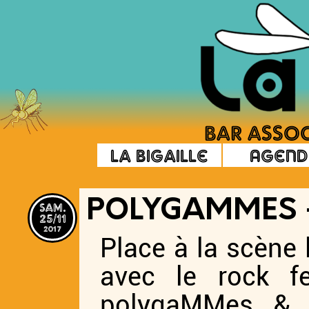
La Bigaille
Agend
sam.
POLYGAMMES +
25/11
2017
Place à la scène
avec le rock f
polygaMMes & l