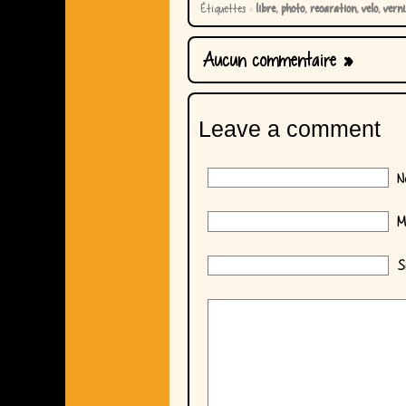
Étiquettes :
libre
,
photo
,
reoaration
,
velo
,
verni
Aucun commentaire
»
Leave a comment
No
Ma
Si