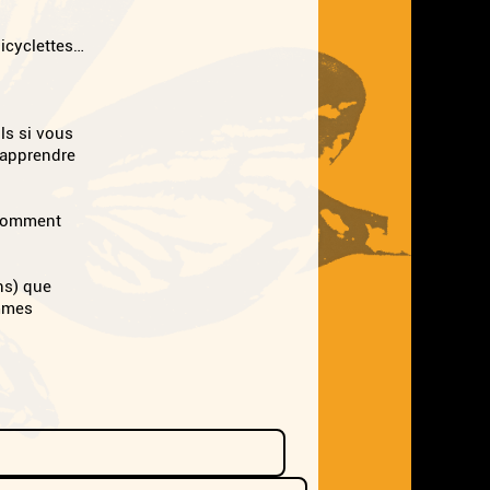
bicyclettes…
ils si vous
 apprendre
 comment
ns) que
ommes