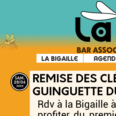
La Bigaille
Agend
sam.
REMISE DES CLÉ
28/06
2025
GUINGUETTE 
Rdv à la Bigaille
profiter du premi