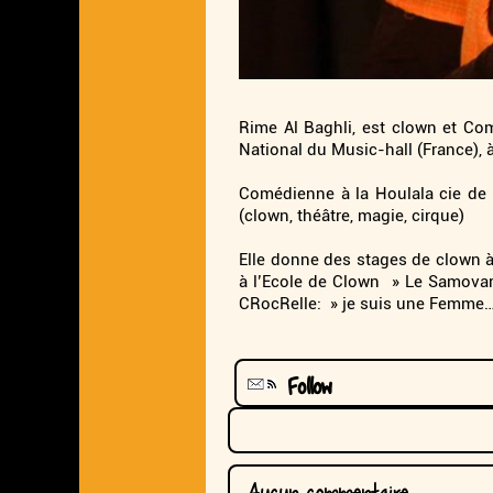
Rime Al Baghli, est clown et Com
National du Music-hall (France), 
Comédienne à la Houlala cie de 20
(clown, théâtre, magie, cirque)
Elle donne des stages de clown à
à l’Ecole de Clown » Le Samovar
CRocRelle: » je suis une Femme…P
Follow
Aucun commentaire