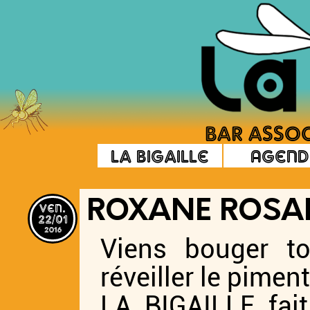
La Bigaille
Agend
ven.
ROXANE ROS
22/01
2016
Viens bouger to
réveiller le piment 
LA BIGAILLE fait