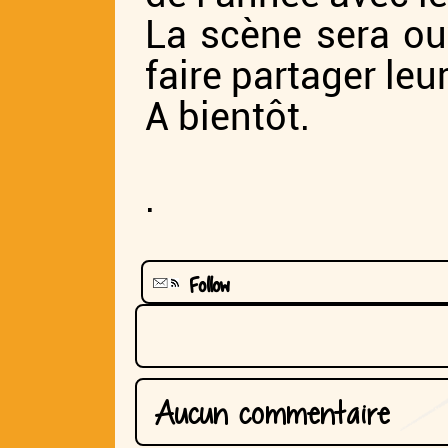
years annually.
La scène sera ou
faire partager leu
A bientôt.
.
Follow
Aucun commentaire