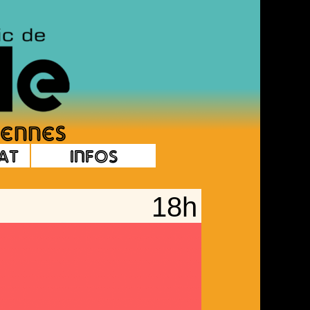
at
Infos
18h
a soirée, 10€ l'adhésion annuelle)