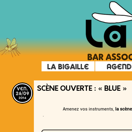
La Bigaille
Agend
ven.
SCÈNE OUVERTE : « BLUE »
26/09
2014
Amenez vos instruments,
la scène
.