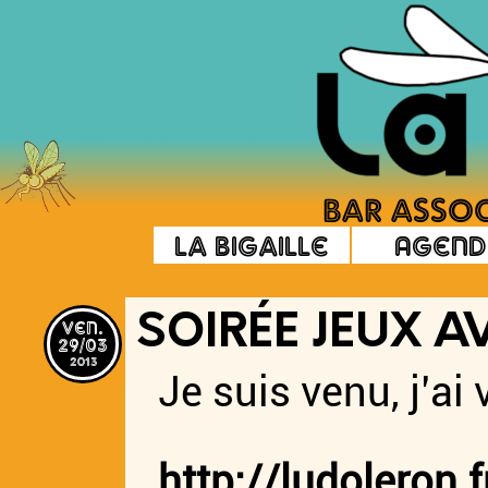
La Bigaille
Agend
ven.
SOIRÉE JEUX A
29/03
2013
Je suis venu, j’ai v
http://ludoleron.f