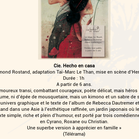
Cie. Hecho en casa
mond Rostand, adaptation Taï-Marc Le Than, mise en scène d’Her
Durée : 1h
A partir de 6 ans.
amoureux transi, combattant courageux, poète délicat, mais héro
ume, ni d’épée de mousquetaire, mais un kimono et un sabre de 
l’univers graphique et le texte de l’album de Rebecca Dautremer e
and dans une Asie à l’esthétique raffinée, un jardin japonais où 
xte simple, riche et plein d’humour, est porté par trois comédienne
en Cyrano, Roxane ou Christian.
Une superbe version à apprécier en famille »
(Télérama)