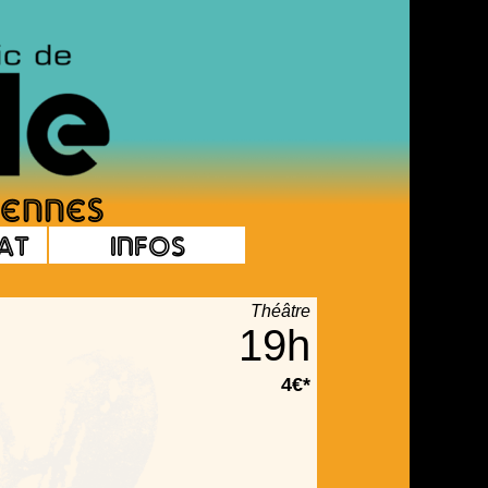
at
Infos
Théâtre
19h
4€*