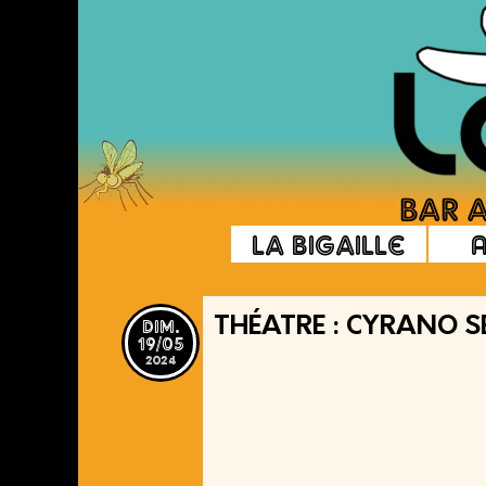
La Bigaille
dim.
THÉATRE : CYRANO S
19/05
2024