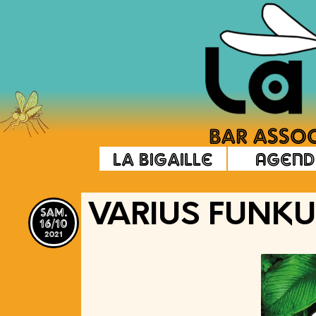
La Bigaille
Agend
sam.
VARIUS FUNK
16/10
2021